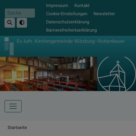
Fußbereichsmenü
Direkt
Impressum
Kontakt
zum
Cookie-Einstellungen
Newsletter
Suche
Inhalt
Datenschutzerklärung
Barrierefreiheitserklärung
Ev.-luth. Kirchengemeinde Würzburg–Rottenbauer
Hauptnavigation
Breadcrumb
Startseite